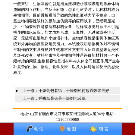
一般来讲，生物兼容性就是指血液和透析膜或吸附剂等异体物
质间的相互作用。当反应轻微，患者可耐受时，此种材料称为
生物相容。目前透析膜所导致的急性血液动力学不稳定，自一
些生物相容性较好的膜如血仿膜等的应用以来，已经明显减
少。生物兼容性是指所有材料设备、过样或系统对宿主不引起
明显的临床反应，即尢血栓形成、无毒性、无过敏或炎症反
应、无破坏血细胞作小激活补体。生物兼容性是指机体免疫系
统对外异物的反应及耐受能力。本试验表明动物机体对不锈钢
丝制作的支架具有良好生物相容性支架置入后血管壁未见炎性
及坏死改变，材料的毒性及生物相容性是评价新材料另一个必
须考虑的问题,生物相容性是指材料与人体之间相互作用产生各
种复杂的生物、物理、化学反应，以及人体对这些反应的忍受
程度。
上一条：
干燥剂包装纸：干燥剂如何放置效果最好
上一条：
呼吸纸是否是干燥剂包装纸
地址: 山东省烟台市龙口市东莱街道港城大道94号 电话:
15165739088
龙口振弘新材料（启航工贸）有限公司 版权所有
返回电脑版