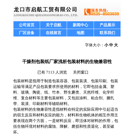
公司首页
关于启航
新闻中心
产品展示
厂区设备
在线留言
地图
联系我们
公司新闻
字体大小：
小
中
大
干燥剂包装纸厂家浅析包装材料的生物兼容性
已有 7113 人浏览
关闭窗口
包装材料是指用于制造包装容器、包装装潢、包装印刷、包装
运输等满足产品包装要求所使用的材料，它即包括金属、塑
料、玻璃、陶瓷、纸、竹本、野生蘑类、天然纤维、化学纤
维、复合材料等主要包装材料，又包括涂料、粘合剂、捆扎
带、装潢、印刷材料等辅助材料。
包装材料的生物兼容性是指材料在特定的实际应用中引起适当
的宿主反应和材料反应的能力，材料和生物机体的相互作用主
要表现在两个方面，一是材料反应，即活体对材料的作用，包
括生物环境对材料的腐蚀、降解、磨损和性质退化，甚至破
坏。