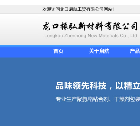
欢迎访问龙口启航工贸有限公司网站!
首页
关于启航
产品