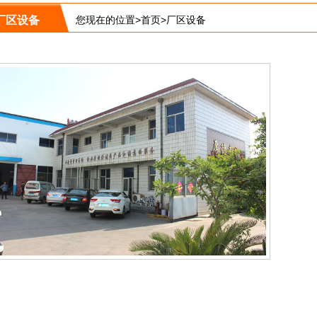
厂区设备
您现在的位置>首页>厂区设备