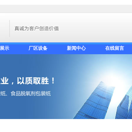
展示
厂区设备
新闻中心
在线留言