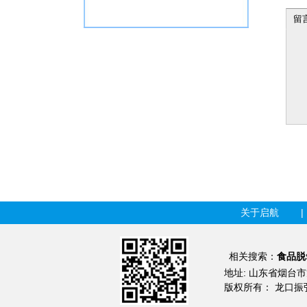
留
|
关于启航
相关搜索：
食品脱
地址: 山东省烟台市龙
版权所有： 龙口振弘新