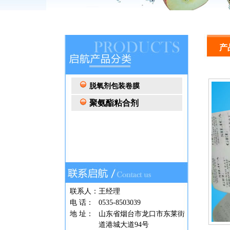
产
脱氧剂包装卷膜
聚氨酯粘合剂
联系人：
王经理
电 话：
0535-8503039
地 址：
山东省烟台市龙口市东莱街
道港城大道94号