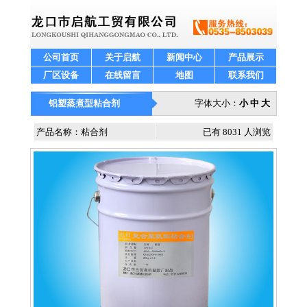
公司首页
关于启航
新闻中心
产品展示
厂区设备
在线留言
地图
联系我们
铝塑蒸煮型粘合剂
字体大小：
小
中
大
产品名称：粘合剂
已有 8031 人浏览