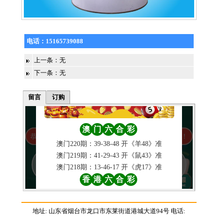
电话：
15165739088
上一条：无
下一条：无
留言
订购
地址: 山东省烟台市龙口市东莱街道港城大道94号 电话: