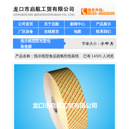
公司首页
关于启航
新闻中心
产品展示
厂区设备
在线留言
地图
联系我们
指示线型防光型包
字体大小：
小
中
大
装卷膜
产品名称：指示线型食品脱氧剂包装纸
已有 14595 人浏览